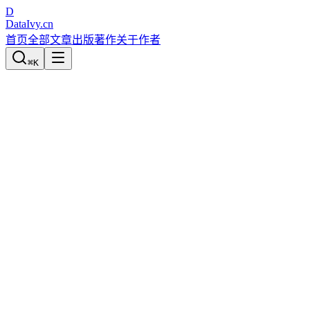
D
DataIvy
.cn
首页
全部文章
出版著作
关于作者
⌘
K
Python数据分析与数据化运营
案例-基于自动PDQ值的ARIMA时间序
宋天龙
发布于
2018-01-09
3824
次阅读
0
次赞
0
次分享