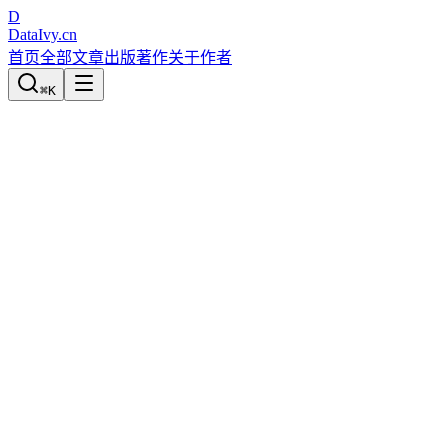
D
DataIvy
.cn
首页
全部文章
出版著作
关于作者
⌘
K
Python数据分析与数据化运营
3.12.2 网络用户日志解析
宋天龙
发布于
2018-08-09
2255
次阅读
0
次赞
0
次分享