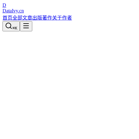
D
DataIvy
.cn
首页
全部文章
出版著作
关于作者
⌘
K
Python数据分析与数据化运营
2.1 数据化运营的数据来源类型
宋天龙
发布于
2018-02-08
1733
次阅读
0
次赞
0
次分享