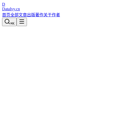
D
DataIvy
.cn
首页
全部文章
出版著作
关于作者
⌘
K
Python数据分析与数据化运营
渠道测试性投放——选自《电商流量数据
宋天龙
发布于
2022-01-26
4209
次阅读
0
次赞
0
次分享