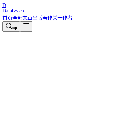
D
DataIvy
.cn
首页
全部文章
出版著作
关于作者
⌘
K
机器学习&数据挖掘
《企业大数据系统构建实战：技术、架
构、实施与应用》
宋天龙
发布于
2017-08-28
2062
次阅读
0
次赞