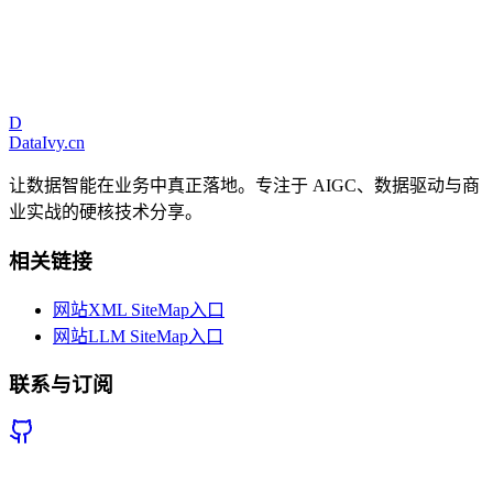
文章目录
《企业大数据系统构建实战》：写在前面的话
为什么要写这本
书
当下大数据的三类认知取向
本书的出发点与愿景
读者对象
如
D
何阅读本书
勘误和支持
DataIvy
.cn
让数据智能在业务中真正落地。专注于 AIGC、数据驱动与商
业实战的硬核技术分享。
相关链接
网站XML SiteMap入口
网站LLM SiteMap入口
联系与订阅