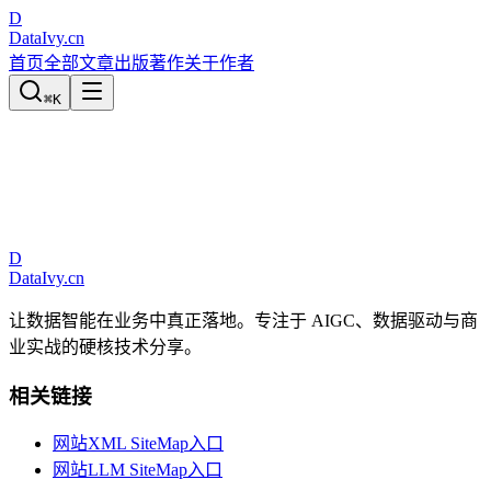
D
DataIvy
.cn
首页
全部文章
出版著作
关于作者
⌘
K
D
DataIvy
.cn
让数据智能在业务中真正落地。专注于 AIGC、数据驱动与商
业实战的硬核技术分享。
相关链接
网站XML SiteMap入口
网站LLM SiteMap入口